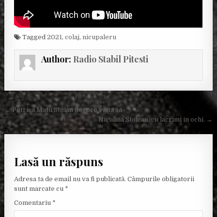
Tagged
2021
,
colaj
,
nicupaleru
Author:
Radio Stabil Pitesti
Navigare în articole
← Petrica Matu Stoian despre viata sa
Niculina Stoican, cu lacrimi in ochi. →
Lasă un răspuns
Adresa ta de email nu va fi publicată.
Câmpurile obligatorii
sunt marcate cu
*
Comentariu
*