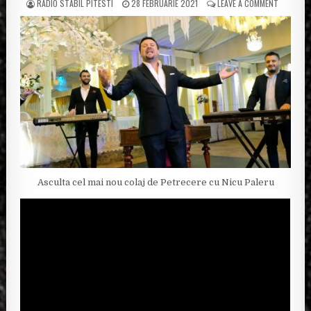
POSTED BY
POSTED ON
ON EXCLU
RADIO STABIL PITESTI
28 FEBRUARIE 2021
LEAVE A COMMENT
Asculta cel mai nou colaj de Petrecere cu Nicu Paleru