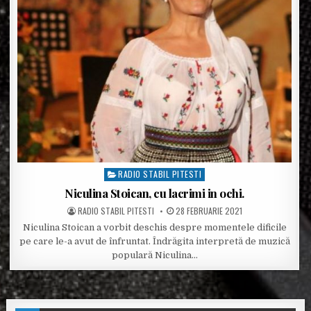
RADIO STABIL PITESTI
Posted in
Niculina Stoican, cu lacrimi in ochi.
POSTED BY
POSTED ON
RADIO STABIL PITESTI
28 FEBRUARIE 2021
Niculina Stoican a vorbit deschis despre momentele dificile
pe care le-a avut de înfruntat. Îndrăgita interpretă de muzică
populară Niculina…